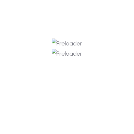
gian E-Gaming uy tín, an toàn và minh bạch tuyệt đối cho
cộng đồng người chơi toàn cầu. Tham gia ngay để trải
nghiệm!
Website:
https://alo8f.com/
Email: support@alo8f.com
Hotline: 0974 815 362
Địa chỉ: Tầng 2, Happy Valley (Block G) Nguyễn Cao, Tân
Phong, Quận 7, Thành phố Hồ Chí Minh, Vietnam
Zipcode: 700000
Hashtags: #alo8 #alo8casino #slotgamealo8
#nhacaialo8 #dangkyalo8
Social: