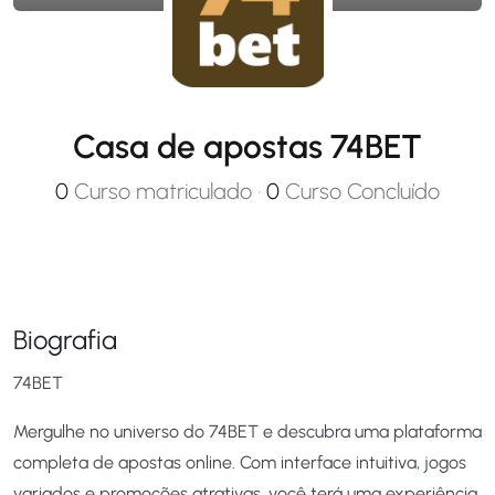
Casa de apostas 74BET
0
Curso matriculado
•
0
Curso Concluído
Biografia
74BET
Mergulhe no universo do
74BET
e descubra uma plataforma
completa de apostas online. Com interface intuitiva, jogos
variados e promoções atrativas, você terá uma experiência