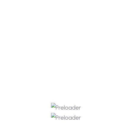
Đặc trưng kèo Thổ Nhĩ Kỳ trên hệ thống Oppa888
điểm thú vị mà người chơi tại Oppa888 cần nắm rõ
 Tài (Over) bàn thắng: Các trận đấu tại Thổ Nhĩ Kỳ thường di
 Phạt Góc: Lối chơi tấn công biên liên tục khiến số lượng quả
ng bình tại Oppa888.
 Thẻ Đỏ: Sự nóng nảy và kịch tính trong các trận derby thườ